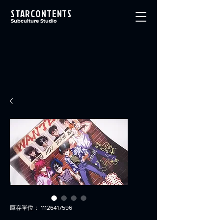
STARCONTENTS
Subculture Studio
庫存單位： 11126417596