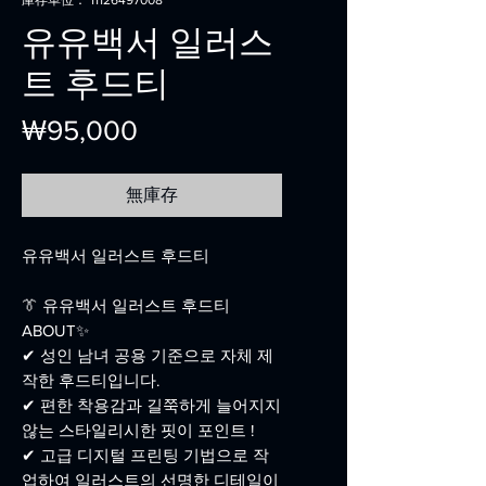
庫存單位： 11126497008
유유백서 일러스
트 후드티
價
₩95,000
格
無庫存
유유백서 일러스트 후드티
👔 유유백서 일러스트 후드티
ABOUT✨
✔ 성인 남녀 공용 기준으로 자체 제
작한 후드티입니다.
✔ 편한 착용감과 길쭉하게 늘어지지
않는 스타일리시한 핏이 포인트 !
✔ 고급 디지털 프린팅 기법으로 작
업하여 일러스트의 선명한 디테일이