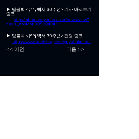
▶ 텀블벅 <유유백서 30주년> 기사 바로보기 
링크
http://mbnmoney.mbn.co.kr/news/view?
news_no=MM1005094843
▶ 텀블벅 <유유백서 30주년> 펀딩 링크
https://www.tumblbug.com/yuyuhakusho
<< 이전
다음 >>
​官方平台