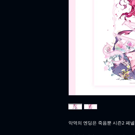
악역의 엔딩은 죽음뿐 시즌2 페