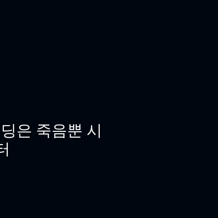
딩은 죽음뿐 시
터