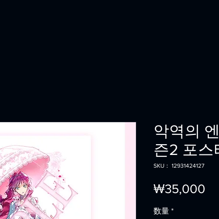
악역의 엔
즌2 포스
SKU： 12931424127
価
₩35,000
格
数量
*