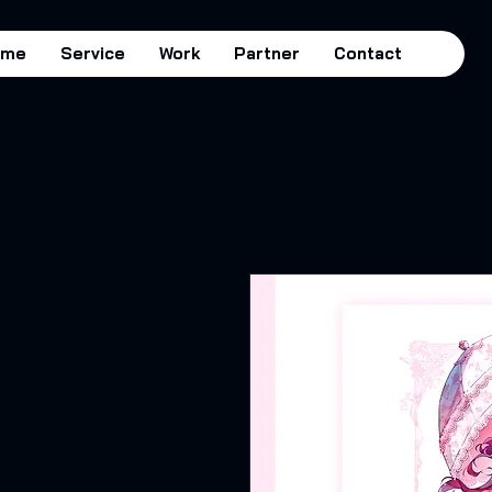
STARCONTENTS
ome
Service
Work
Partner
Contact
Subculture Studio