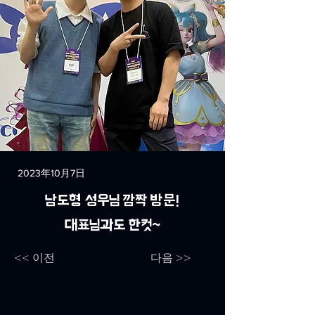
2023年10月7日
남도형 성우님 깜짝 방문!
대표님과도 한컷~
<< 이전
다음 >>