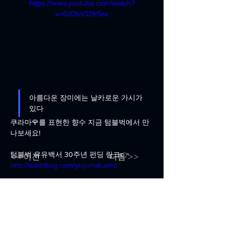
https://www.youtube.com/watch?
v=GIDbV32h0nc
아름다운 장미에는 날카로운 가시가 
있다 
쿠라마🌹를 표현한 향수 지금 텀블벅에서 만
나보세요!
텀블벅 유유백서 30주년 펀딩 링크👉 
<< 이전
다음 >>
http://tumblbug.com/yuyuhakusho