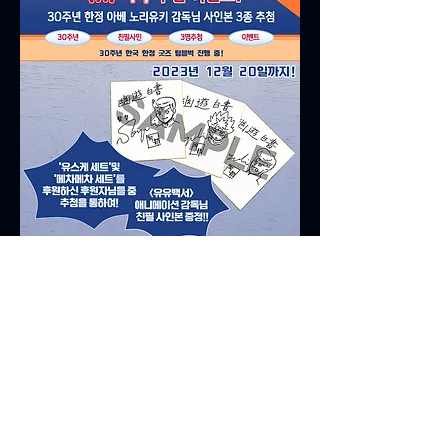
친필 사인본 이벤트 내용도 꼭 확인하세요! 🥳
텀블벅 바로가기 링크 👉
<< 이전
다음 >>
https://
tumblbug.com/yuyuhakusho