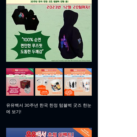
유유백서 30주년 한국 한정 텀블벅 굿즈 한눈
에 보기!