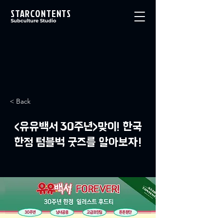
STARCONTENTS
Subculture Studio
< Back
<유유백서 30주년>맞이! 한국
한정 텀블벅 굿즈를 알아보자!