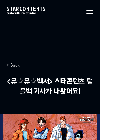
STARCONTENTS
Subculture Studio
< Back
<유☆유☆백서> 스타콘텐츠 텀
블벅 기사가 나왔어요!