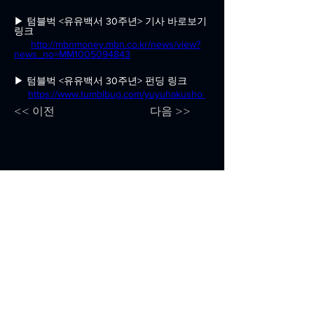
▶ 텀블벅 <유유백서 30주년> 기사 바로보기 
링크
http://mbnmoney.mbn.co.kr/news/view?
news_no=MM1005094843
▶ 텀블벅 <유유백서 30주년> 펀딩 링크
https://www.tumblbug.com/yuyuhakusho
<< 이전
다음 >>
Follow us on