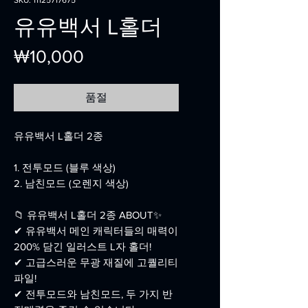
SKU: 11125717675
유유백서 L홀더
가
₩10,000
격
품절
유유백서 L홀더 2종
1. 전투모드 (블루 색상)
2. 남친모드 (오렌지 색상)
📁 유유백서 L홀더 2종 ABOUT✨
✔ 유유백서 메인 캐릭터들의 매력이
200% 담긴 일러스트 L자 홀더!
✔ 고급스러운 무광 재질에 고퀄리티
파일!
✔ 전투모드와 남친모드, 두 가지 반