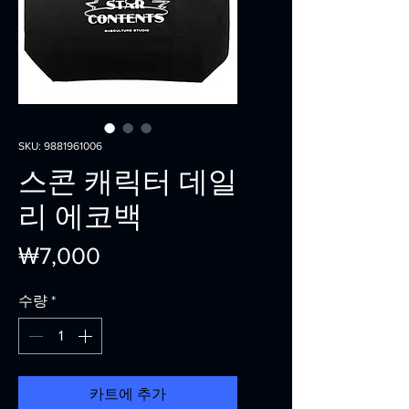
SKU: 9881961006
스콘 캐릭터 데일
리 에코백
가
₩7,000
격
수량
*
카트에 추가