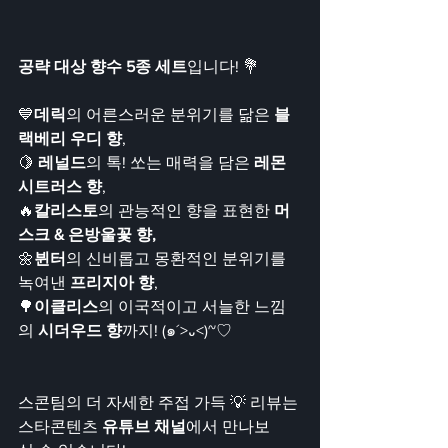
공략 대상 향수 5종 세트
입니다! 💐
💙
데릭
의 어른스러운 분위기를 닮은 
블
랙베리 우디 향
,
🍋
 레널드
의 톡! 쏘는 매력을 담은 
레몬 
시트러스 향
,
🔥
칼리스토
의 관능적인 향을 표현한 
머
스크 & 은방울꽃 향,
🌼
뷘터
의 신비롭고 몽환적인 분위기를 
녹여낸 
프리지아 향
,
🌳
이클리스
의 이국적이고 서늘한 느낌
의 
시더우드 향
까지! (๑´>᎑<)~♡
스콘팀의 더 자세한 주접 가득 💡 리뷰는
스타콘텐츠 
유튜브 채널
에서 만나보