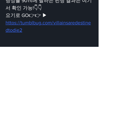
당성률 901%에 달하는 펀딩 결과는 여기
서 확인 가능!👇👇
요기로 GO👉👉 ▶ 
https://tumblbug.com/villainsaredestine
dtodie2
전체 보기
최근 게시물