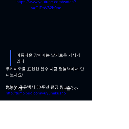
https://www.youtube.com/watch?
v=GIDbV32h0nc
아름다운 장미에는 날카로운 가시가 
있다 
쿠라마🌹를 표현한 향수 지금 텀블벅에서 만
나보세요!
텀블벅 유유백서 30주년 펀딩 링크👉 
<< 이전
다음 >>
http://tumblbug.com/yuyuhakusho