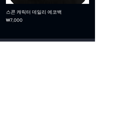
스콘 캐릭터 데일리 에코백
가격
₩7,000
Follow us on
Contact
주식회사 스타콘텐츠
서울특별시 강서구 양천로 551-17, 412호
07@starcontents.net