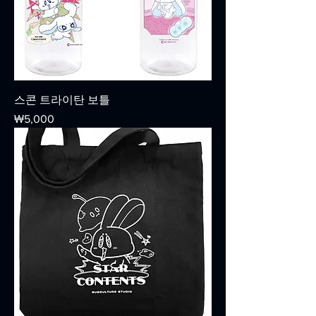
스콘 트라이탄 보틀
가격
₩5,000